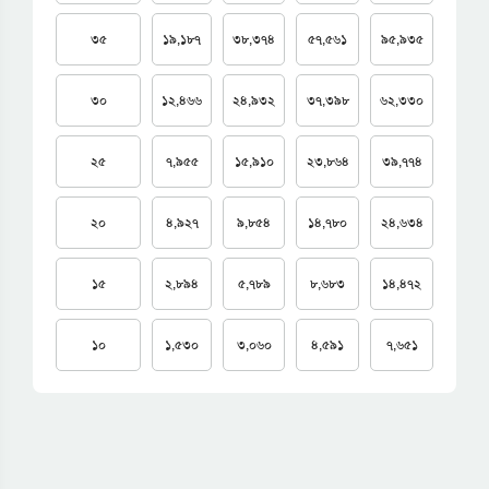
৩৫
১৯,১৮৭
৩৮,৩৭৪
৫৭,৫৬১
৯৫,৯৩৫
৩০
১২,৪৬৬
২৪,৯৩২
৩৭,৩৯৮
৬২,৩৩০
২৫
৭,৯৫৫
১৫,৯১০
২৩,৮৬৪
৩৯,৭৭৪
২০
৪,৯২৭
৯,৮৫৪
১৪,৭৮০
২৪,৬৩৪
১৫
২,৮৯৪
৫,৭৮৯
৮,৬৮৩
১৪,৪৭২
১০
১,৫৩০
৩,০৬০
৪,৫৯১
৭,৬৫১