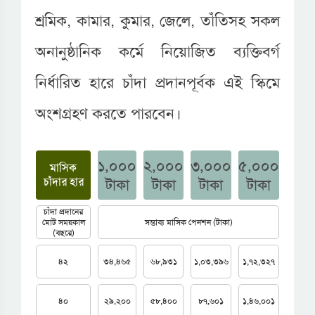
শ্রমিক, কামার, কুমার, জেলে, তাঁতিসহ সকল
অনানুষ্ঠানিক কর্মে নিয়োজিত ব্যক্তিবর্গ
নির্ধারিত হারে চাঁদা প্রদানপূর্বক এই স্কিমে
অংশগ্রহণ করতে পারবেন।
১,০০০
২,০০০
৩,০০০
৫,০০০
মাসিক
চাঁদার হার
টাকা
টাকা
টাকা
টাকা
চাঁদা প্রদানের
মোট সময়কাল
সম্ভাব্য মাসিক পেনশন (টাকা)
(বছরে)
৪২
৩৪,৪৬৫
৬৮,৯৩১
১,০৩,৩৯৬
১,৭২,৩২৭
৪০
২৯,২০০
৫৮,৪০০
৮৭,৬০১
১,৪৬,০০১